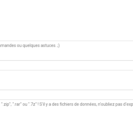
mmandes ou quelques astuces. ;)
 ".zip", ".rar" ou ".7z" ! S'il y a des fichiers de données, n'oubliez pas d'e